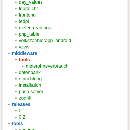
day_values
fnordlicht
frontend
ledpi
meter_readings
php_table
volkszaehlerapp_android
vzvis
middleware
tools
meterohneverbrauch
datenbank
einrichtung
installation
push-server
zugriff
releases
0.1
0.2
tools
dbcopy