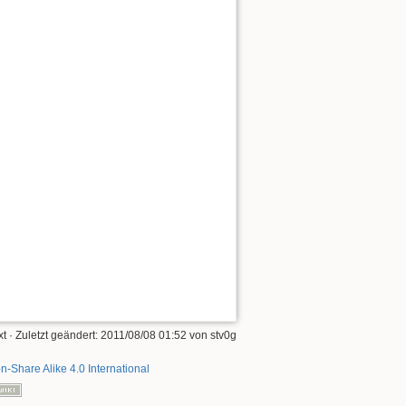
xt
· Zuletzt geändert:
2011/08/08 01:52
von
stv0g
on-Share Alike 4.0 International