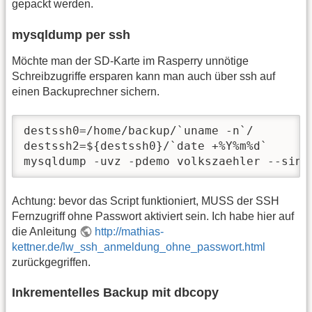
gepackt werden.
mysqldump per ssh
Möchte man der SD-Karte im Rasperry unnötige
Schreibzugriffe ersparen kann man auch über ssh auf
einen Backuprechner sichern.
destssh0=/home/backup/`uname -n`/

destssh2=${destssh0}/`date +%Y%m%d`

mysqldump -uvz -pdemo volkszaehler --sing
Achtung: bevor das Script funktioniert, MUSS der SSH
Fernzugriff ohne Passwort aktiviert sein. Ich habe hier auf
die Anleitung
http://mathias-
kettner.de/lw_ssh_anmeldung_ohne_passwort.html
zurückgegriffen.
Inkrementelles Backup mit dbcopy