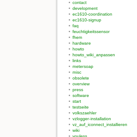
contact
development
ec1610-coordination
ec1610-signup
faq
feuchtigkeitssensor
fhem
hardware
howto
howto_wiki_anpassen
links
metersoap
misc
obsolete
overview
press
software
start
testseite
volkszaehler
vzlogger-installation
vz_auf_iconnect_installieren
wiki
youless