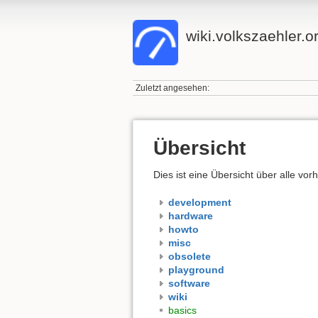
wiki.volkszaehler.o
Zuletzt angesehen:
Übersicht
Dies ist eine Übersicht über alle v
development
hardware
howto
misc
obsolete
playground
software
wiki
basics