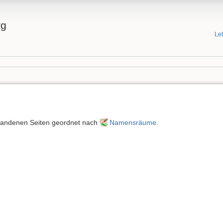
rg
Le
orhandenen Seiten geordnet nach
Namensräume
.