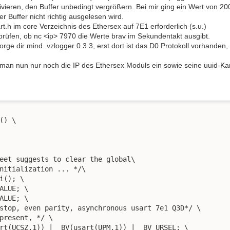
ieren, den Buffer unbedingt vergrößern. Bei mir ging ein Wert von 20
r Buffer nicht richtig ausgelesen wird.
t.h im core Verzeichnis des Ethersex auf 7E1 erforderlich (s.u.)
prüfen, ob nc <ip> 7970 die Werte brav im Sekundentakt ausgibt.
ge dir mind. vzlogger 0.3.3, erst dort ist das D0 Protokoll vorhanden
llt man nun nur noch die IP des Ethersex Moduls ein sowie seine uuid-K
) \

eet suggests to clear the global\

nitialization ... */\

i(); \

ALUE; \

ALUE; \

stop, even parity, asynchronous usart 7e1 Q3D*/ \

present, */ \

rt(UCSZ,1)) | _BV(usart(UPM,1)) | _BV_URSEL; \
