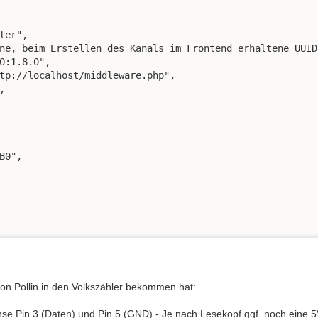
ler",

ne, beim Erstellen des Kanals im Frontend erhaltene UUID
0:1.8.0",

tp://localhost/middleware.php",



0",

n Pollin in den Volkszähler bekommen hat:
se Pin 3 (Daten) und Pin 5 (GND) - Je nach Lesekopf ggf. noch eine