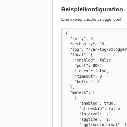
Beispielkonfiguration
Eine exemplarische vzlogger.conf:
{

  "retry": 0,

  "verbosity": 15,

  "log": "/var/log/vzlogger
  "local": {

    "enabled": false,

    "port": 8081,

    "index": false,

    "timeout": 0,

    "buffer": 0

  },

  "meters": [

    {

      "enabled": true,

      "allowskip": false,

      "interval": -1,

      "aggtime": -1,

      "aggfixedinterval": f