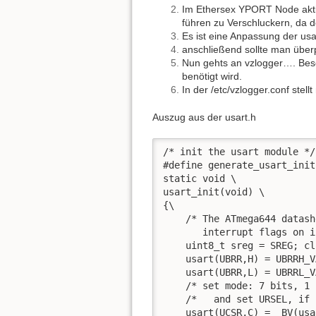
Im Ethersex YPORT Node aktiv
führen zu Verschluckern, da de
Es ist eine Anpassung der usar
anschließend sollte man über
Nun gehts an vzlogger…. Besor
benötigt wird.
In der /etc/vzlogger.conf ste
Auszug aus der usart.h
/* init the usart module */

#define generate_usart_init(
static void \

usart_init(void) \

{\

    /* The ATmega644 datash
       interrupt flags on i
    uint8_t sreg = SREG; cl
    usart(UBRR,H) = UBRRH_V
    usart(UBRR,L) = UBRRL_V
    /* set mode: 7 bits, 1 
    /*   and set URSEL, if 
    usart(UCSR,C) = _BV(usa