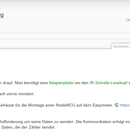
rg
Le
hardware:
en drauf. Man benötigt eine
Adapterplatte
um den
IR-Schreib-Lesekopf
ach vorne montiert.
s Gehäuse für die Montage einer NodeMCU auf dem Easymeter.
https
 Aufforderung um seine Daten zu senden. Die Kommunikation erfolgt m
r Daten, die der Zähler sendet: