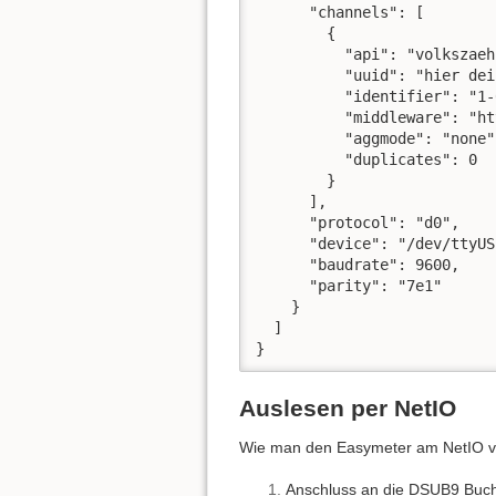
      "channels": [

        {

          "api": "volkszaeh
          "uuid": "hier dei
          "identifier": "1-
          "middleware": "ht
          "aggmode": "none",
          "duplicates": 0

        }

      ],

      "protocol": "d0",

      "device": "/dev/ttyUSB
      "baudrate": 9600,

      "parity": "7e1"

    }

  ]

}
Auslesen per NetIO
Wie man den Easymeter am NetIO vo
Anschluss an die DSUB9 Buch