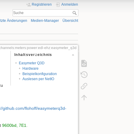
Registrieren
Anmelden
tzte Änderungen
Medien-Manager
Übersicht
channels:meters:power:edl-ehz:easymeter_q3d
Inhaltsverzeichnis
Easymeter Q3D
Hardware
Beispielkonfiguration
Auslesen per NetIO
zu
://github.com/flohoff/easymeterq3d-
it
9600bd, 7E1
.