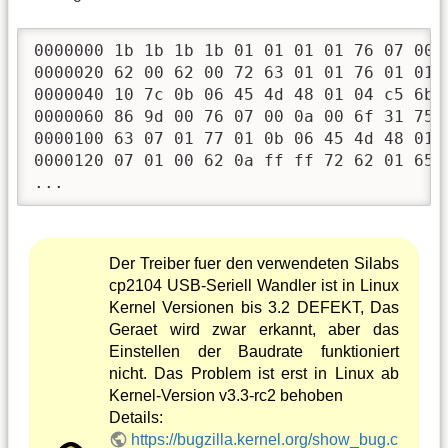
0000000 1b 1b 1b 1b 01 01 01 01 76 07 00 0
0000020 62 00 62 00 72 63 01 01 76 01 01 0
0000040 10 7c 0b 06 45 4d 48 01 04 c5 6b 7
0000060 86 9d 00 76 07 00 0a 00 6f 31 75 6
0000100 63 07 01 77 01 0b 06 45 4d 48 01 0
0000120 07 01 00 62 0a ff ff 72 62 01 65 0
...
Der Treiber fuer den verwendeten Silabs
cp2104 USB-Seriell Wandler ist in Linux
Kernel Versionen bis 3.2 DEFEKT, Das
Geraet wird zwar erkannt, aber das
Einstellen der Baudrate funktioniert
nicht. Das Problem ist erst in Linux ab
Kernel-Version v3.3-rc2 behoben
Details:
https://bugzilla.kernel.org/show_bug.c