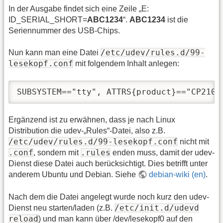
In der Ausgabe findet sich eine Zeile „E:
ID_SERIAL_SHORT=
ABC1234
“.
ABC1234
ist die
Seriennummer des USB-Chips.
/etc/udev/rules.d/99-
Nun kann man eine Datei
lesekopf.conf
mit folgendem Inhalt anlegen:
SUBSYSTEM=="tty", ATTRS{product}=="CP2104
Ergänzend ist zu erwähnen, dass je nach Linux
Distribution die udev-„Rules“-Datei, also z.B.
/etc/udev/rules.d/99-lesekopf.conf
nicht mit
.conf
.rules
, sondern mit
enden muss, damit der udev-
Dienst diese Datei auch berücksichtigt. Dies betrifft unter
anderem Ubuntu und Debian. Siehe
debian-wiki (en)
.
Nach dem die Datei angelegt wurde noch kurz den udev-
/etc/init.d/udevd
Dienst neu starten/laden (z.B.
reload
) und man kann über /dev/lesekopf0 auf den