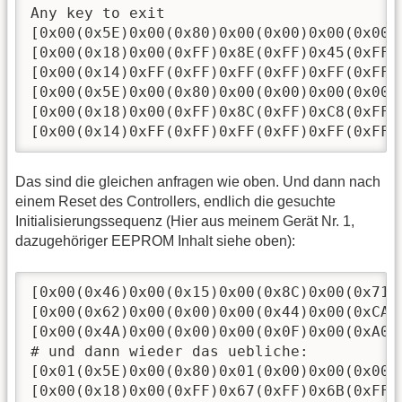
Any key to exit

[0x00(0x5E)0x00(0x80)0x00(0x00)0x00(0x00)
[0x00(0x18)0x00(0xFF)0x8E(0xFF)0x45(0xFF)]
[0x00(0x14)0xFF(0xFF)0xFF(0xFF)0xFF(0xFF)]
[0x00(0x5E)0x00(0x80)0x00(0x00)0x00(0x00)
[0x00(0x18)0x00(0xFF)0x8C(0xFF)0xC8(0xFF)]
[0x00(0x14)0xFF(0xFF)0xFF(0xFF)0xFF(0xFF)
Das sind die gleichen anfragen wie oben. Und dann nach
einem Reset des Controllers, endlich die gesuchte
Initialisierungssequenz (Hier aus meinem Gerät Nr. 1,
dazugehöriger EEPROM Inhalt siehe oben):
[0x00(0x46)0x00(0x15)0x00(0x8C)0x00(0x71)
[0x00(0x62)0x00(0x00)0x00(0x44)0x00(0xCA)
[0x00(0x4A)0x00(0x00)0x00(0x0F)0x00(0xA0)
# und dann wieder das uebliche:

[0x01(0x5E)0x00(0x80)0x01(0x00)0x00(0x00)
[0x00(0x18)0x00(0xFF)0x67(0xFF)0x6B(0xFF)]