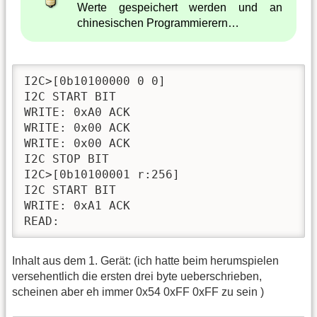
Werte gespeichert werden und an
chinesischen Programmierern…
I2C>[0b10100000 0 0]

I2C START BIT

WRITE: 0xA0 ACK 

WRITE: 0x00 ACK 

WRITE: 0x00 ACK 

I2C STOP BIT

I2C>[0b10100001 r:256]

I2C START BIT

WRITE: 0xA1 ACK 

READ:
Inhalt aus dem 1. Gerät: (ich hatte beim herumspielen
versehentlich die ersten drei byte ueberschrieben,
scheinen aber eh immer 0x54 0xFF 0xFF zu sein )