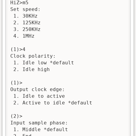
HiZ>m5

Set speed:

 1. 30KHz

 2. 125KHz

 3. 250KHz

 4. 1MHz

(1)>4

Clock polarity:

 1. Idle low *default

 2. Idle high

(1)>

Output clock edge:

 1. Idle to active

 2. Active to idle *default

(2)>

Input sample phase:

 1. Middle *default
