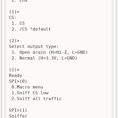
 2. End

(1)>

CS:

 1. CS

 2. /CS *default

(2)>

Select output type:

 1. Open drain (H=Hi-Z, L=GND)

 2. Normal (H=3.3V, L=GND)

(1)>

Ready

SPI>(0)

 0.Macro menu

 1.Sniff CS low

 2.Sniff all traffic

SPI>(1)

Sniffer
