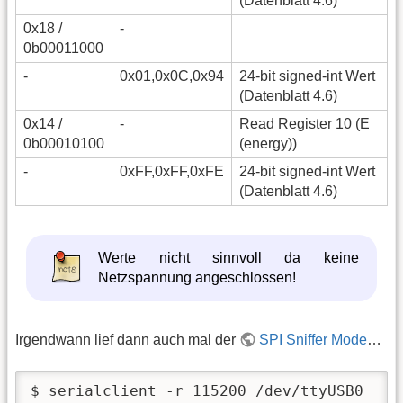
(Datenblatt 4.6)
0x18 /
-
0b00011000
-
0x01,0x0C,0x94
24-bit signed-int Wert
(Datenblatt 4.6)
0x14 /
-
Read Register 10 (E
0b00010100
(energy))
-
0xFF,0xFF,0xFE
24-bit signed-int Wert
(Datenblatt 4.6)
Werte nicht sinnvoll da keine
Netzspannung angeschlossen!
Irgendwann lief dann auch mal der
SPI Sniffer Mode
…
$ serialclient -r 115200 /dev/ttyUSB0
