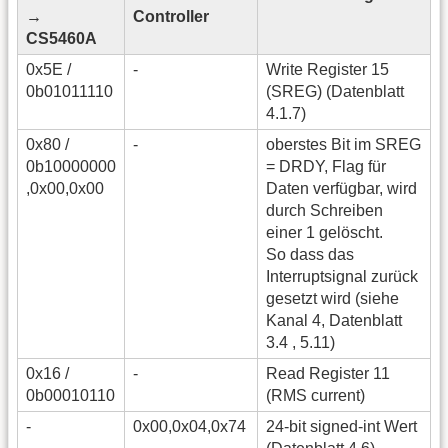
→
Controller
CS5460A
0x5E /
-
Write Register 15
0b01011110
(SREG) (Datenblatt
4.1.7)
0x80 /
-
oberstes Bit im SREG
0b10000000
= DRDY, Flag für
,0x00,0x00
Daten verfügbar, wird
durch Schreiben
einer 1 gelöscht.
So dass das
Interruptsignal zurück
gesetzt wird (siehe
Kanal 4, Datenblatt
3.4 , 5.11)
0x16 /
-
Read Register 11
0b00010110
(RMS current)
-
0x00,0x04,0x74
24-bit signed-int Wert