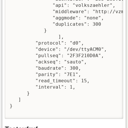
               "api": "volkszaehler",

               "middleware": "http://vzmw/
               "aggmode": "none",

               "duplicates": 300

            }			

		 ],

         "protocol": "d0",

         "device": "/dev/ttyACM0",

         "pullseq": "2F3F210D0A",

         "ackseq": "sauto",

         "baudrate": 300,

         "parity": "7E1",

         "read_timeout": 15,

         "interval": 1,

      }

   ]

}
