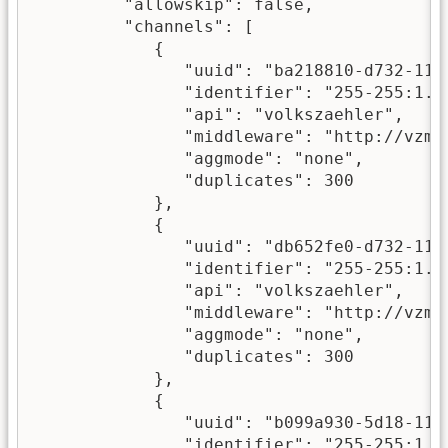
         "allowskip": false,

         "channels": [

            {

               "uuid": "ba218810-d732-11ed
               "identifier": "255-255:1.8.
               "api": "volkszaehler",

               "middleware": "http://vzmw/
               "aggmode": "none",

               "duplicates": 300

            },

            {

               "uuid": "db652fe0-d732-11ed
               "identifier": "255-255:1.8.
               "api": "volkszaehler",

               "middleware": "http://vzmw/
               "aggmode": "none",

               "duplicates": 300

            },

            {

               "uuid": "b099a930-5d18-11ef
               "identifier": "255-255:1.8.