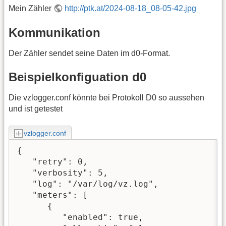
Mein Zähler
http://ptk.at/2024-08-18_08-05-42.jpg
Kommunikation
Der Zähler sendet seine Daten im d0-Format.
Beispielkonfiguation d0
Die vzlogger.conf könnte bei Protokoll D0 so aussehen
und ist getestet
vzlogger.conf
{

   "retry": 0,

   "verbosity": 5,

   "log": "/var/log/vz.log",

   "meters": [

      {

         "enabled": true,
