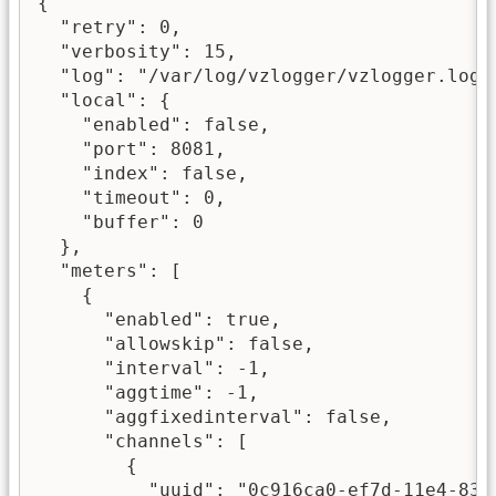
{

  "retry": 0,

  "verbosity": 15,

  "log": "/var/log/vzlogger/vzlogger.log",
  "local": {

    "enabled": false,

    "port": 8081,

    "index": false,

    "timeout": 0,

    "buffer": 0

  },

  "meters": [

    {

      "enabled": true,

      "allowskip": false,

      "interval": -1,

      "aggtime": -1,

      "aggfixedinterval": false,

      "channels": [

        {

          "uuid": "0c916ca0-ef7d-11e4-8365