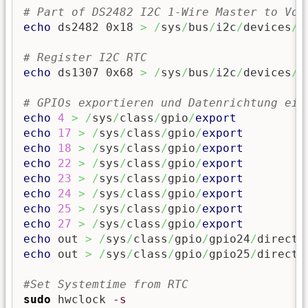
# Part of DS2482 I2C 1-Wire Master to Vol
echo
 ds2482 0x18 
>
/
sys
/
bus
/
i2c
/
devices
/
i
# Register I2C RTC
echo
 ds1307 0x68 
>
/
sys
/
bus
/
i2c
/
devices
/
i
# GPIOs exportieren und Datenrichtung ein
echo
4
>
/
sys
/
class
/
gpio
/
export
echo
17
>
/
sys
/
class
/
gpio
/
export
echo
18
>
/
sys
/
class
/
gpio
/
export
echo
22
>
/
sys
/
class
/
gpio
/
export
echo
23
>
/
sys
/
class
/
gpio
/
export
echo
24
>
/
sys
/
class
/
gpio
/
export
echo
25
>
/
sys
/
class
/
gpio
/
export
echo
27
>
/
sys
/
class
/
gpio
/
export
echo
 out 
>
/
sys
/
class
/
gpio
/
gpio24
/
echo
 out 
>
/
sys
/
class
/
gpio
/
gpio25
/
directio
#Set Systemtime from RTC
sudo
 hwclock 
-s