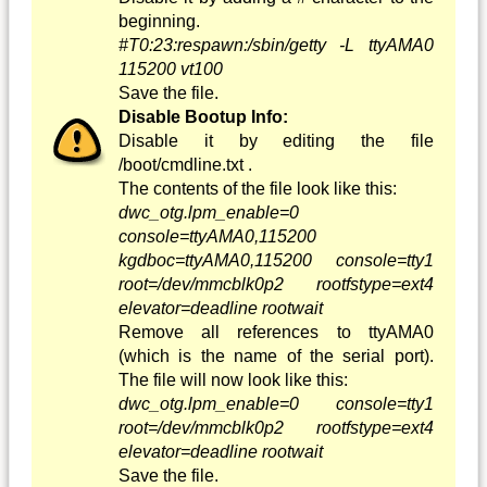
beginning.
#T0:23:respawn:/sbin/getty -L ttyAMA0
115200 vt100
Save the file.
Disable Bootup Info:
Disable it by editing the file
/boot/cmdline.txt .
The contents of the file look like this:
dwc_otg.lpm_enable=0
console=ttyAMA0,115200
kgdboc=ttyAMA0,115200 console=tty1
root=/dev/mmcblk0p2 rootfstype=ext4
elevator=deadline rootwait
Remove all references to ttyAMA0
(which is the name of the serial port).
The file will now look like this:
dwc_otg.lpm_enable=0 console=tty1
root=/dev/mmcblk0p2 rootfstype=ext4
elevator=deadline rootwait
Save the file.