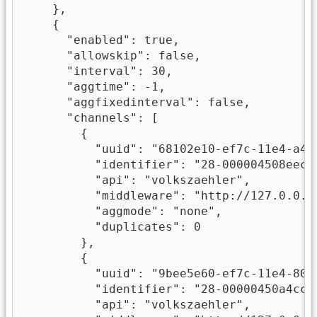
    },

    {

      "enabled": true,

      "allowskip": false,

      "interval": 30,

      "aggtime": -1,

      "aggfixedinterval": false,

      "channels": [

        {

          "uuid": "68102e10-ef7c-11e4-a495
          "identifier": "28-000004508eec",
          "api": "volkszaehler",

          "middleware": "http://127.0.0.1/
          "aggmode": "none",

          "duplicates": 0

        },

        {

          "uuid": "9bee5e60-ef7c-11e4-80af
          "identifier": "28-00000450a4cc",
          "api": "volkszaehler",
