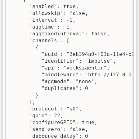
      "enabled": true,

      "allowskip": false,

      "interval": -1,

      "aggtime": -1,

      "aggfixedinterval": false,

      "channels": [

        {

          "uuid": "2eb394a0-f03a-11e4-b392
          "identifier": "Impulse",

          "api": "volkszaehler",

          "middleware": "http://127.0.0.1/
          "aggmode": "none",

          "duplicates": 0

        }

      ],

      "protocol": "s0",

      "gpio": 22,

      "configureGPIO": true,

      "send_zero": false,

      "debounce_delay": 0
