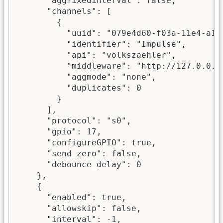
      "aggfixedinterval": false,

      "channels": [

        {

          "uuid": "079e4d60-f03a-11e4-a1f2
          "identifier": "Impulse",

          "api": "volkszaehler",

          "middleware": "http://127.0.0.1/
          "aggmode": "none",

          "duplicates": 0

        }

      ],

      "protocol": "s0",

      "gpio": 17,

      "configureGPIO": true,

      "send_zero": false,

      "debounce_delay": 0

    },

    {

      "enabled": true,

      "allowskip": false,

      "interval": -1,
