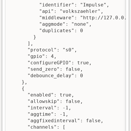
          "identifier": "Impulse",

          "api": "volkszaehler",

          "middleware": "http://127.0.0.1/
          "aggmode": "none",

          "duplicates": 0

        }

      ],

      "protocol": "s0",

      "gpio": 4,

      "configureGPIO": true,

      "send_zero": false,

      "debounce_delay": 0

    },

    {

      "enabled": true,

      "allowskip": false,

      "interval": -1,

      "aggtime": -1,

      "aggfixedinterval": false,

      "channels": [
