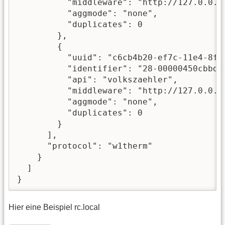
          "middleware": "http://127.0.0.1/
          "aggmode": "none",

          "duplicates": 0

        },

        {

          "uuid": "c6cb4b20-ef7c-11e4-8fd6
          "identifier": "28-00000450cbbd",
          "api": "volkszaehler",

          "middleware": "http://127.0.0.1/
          "aggmode": "none",

          "duplicates": 0

        }

      ],

      "protocol": "w1therm"

    }

  ]

}
Hier eine Beispiel rc.local