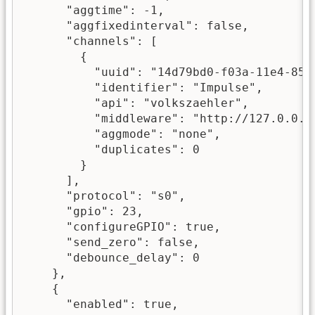
      "aggtime": -1,

      "aggfixedinterval": false,

      "channels": [

        {

          "uuid": "14d79bd0-f03a-11e4-85e9
          "identifier": "Impulse",

          "api": "volkszaehler",

          "middleware": "http://127.0.0.1/
          "aggmode": "none",

          "duplicates": 0

        }

      ],

      "protocol": "s0",

      "gpio": 23,

      "configureGPIO": true,

      "send_zero": false,

      "debounce_delay": 0

    },

    {

      "enabled": true,
