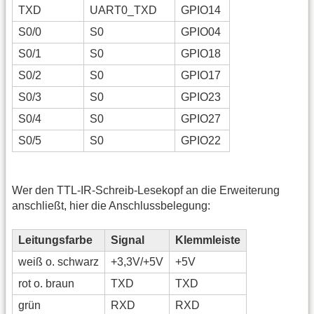
TXD
UART0_TXD
GPIO14
S0/0
S0
GPIO04
S0/1
S0
GPIO18
S0/2
S0
GPIO17
S0/3
S0
GPIO23
S0/4
S0
GPIO27
S0/5
S0
GPIO22
Wer den TTL-IR-Schreib-Lesekopf an die Erweiterung
anschließt, hier die Anschlussbelegung:
Leitungsfarbe
Signal
Klemmleiste
weiß o. schwarz
+3,3V/+5V
+5V
rot o. braun
TXD
TXD
grün
RXD
RXD