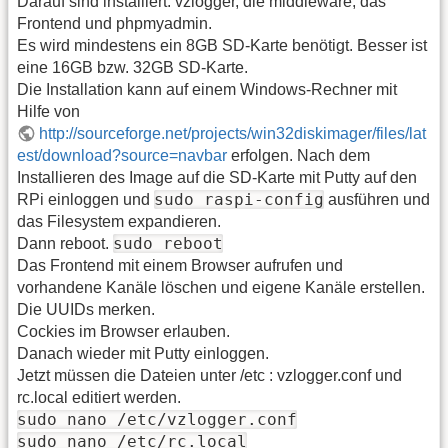
Darauf sind installiert: vzlogger, die middleware, das
Frontend und phpmyadmin.
Es wird mindestens ein 8GB SD-Karte benötigt. Besser ist
eine 16GB bzw. 32GB SD-Karte.
Die Installation kann auf einem Windows-Rechner mit
Hilfe von
http://sourceforge.net/projects/win32diskimager/files/lat
est/download?source=navbar
erfolgen. Nach dem
Installieren des Image auf die SD-Karte mit Putty auf den
sudo raspi-config
RPi einloggen und
ausführen und
das Filesystem expandieren.
sudo reboot
Dann reboot.
Das Frontend mit einem Browser aufrufen und
vorhandene Kanäle löschen und eigene Kanäle erstellen.
Die UUIDs merken.
Cockies im Browser erlauben.
Danach wieder mit Putty einloggen.
Jetzt müssen die Dateien unter /etc : vzlogger.conf und
rc.local editiert werden.
sudo nano /etc/vzlogger.conf
sudo nano /etc/rc.local