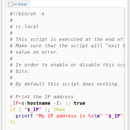
rc.local
#!/bin/sh -e
#
# rc.local
#
# This script is executed at the end of e
# Make sure that the script will "exit 0"
# value on error.
#
# In order to enable or disable this scri
# bits.
#
# By default this script does nothing.
# Print the IP address
_IP
=$
(
hostname
 -I
)
||
true
if
[
"
$_IP
"
]
; 
then
printf
"My IP address is %s
\n
"
"
$_IP
"
fi