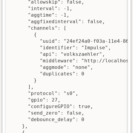
      "allowskip": false,

      "interval": -1,

      "aggtime": -1,

      "aggfixedinterval": false,

      "channels": [

        {

          "uuid": "24ef24a0-f03a-11e4-8653
          "identifier": "Impulse",

          "api": "volkszaehler",

          "middleware": "http://localhost/
          "aggmode": "none",

          "duplicates": 0

        }

      ],

      "protocol": "s0",

      "gpio": 27,

      "configureGPIO": true,

      "send_zero": false,

      "debounce_delay": 0

    },

    {
