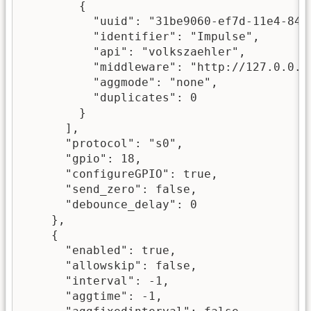
        {

          "uuid": "31be9060-ef7d-11e4-845a
          "identifier": "Impulse",

          "api": "volkszaehler",

          "middleware": "http://127.0.0.1/
          "aggmode": "none",

          "duplicates": 0

        }

      ],

      "protocol": "s0",

      "gpio": 18,

      "configureGPIO": true,

      "send_zero": false,

      "debounce_delay": 0

    },

    {

      "enabled": true,

      "allowskip": false,

      "interval": -1,

      "aggtime": -1,
