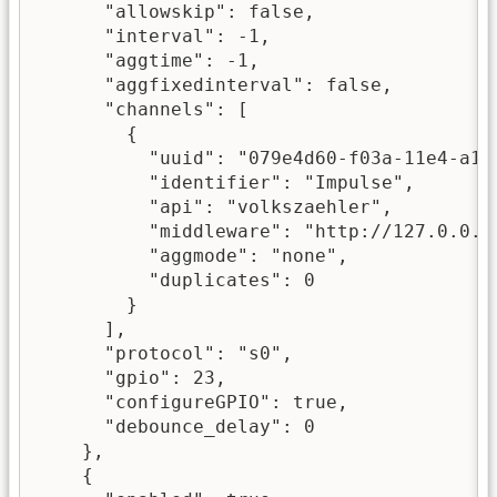
      "allowskip": false,

      "interval": -1,

      "aggtime": -1,

      "aggfixedinterval": false,

      "channels": [

        {

          "uuid": "079e4d60-f03a-11e4-a1f2
          "identifier": "Impulse",

          "api": "volkszaehler",

          "middleware": "http://127.0.0.1/
          "aggmode": "none",

          "duplicates": 0

        }

      ],

      "protocol": "s0",

      "gpio": 23,

      "configureGPIO": true,

      "debounce_delay": 0

    },

    {
