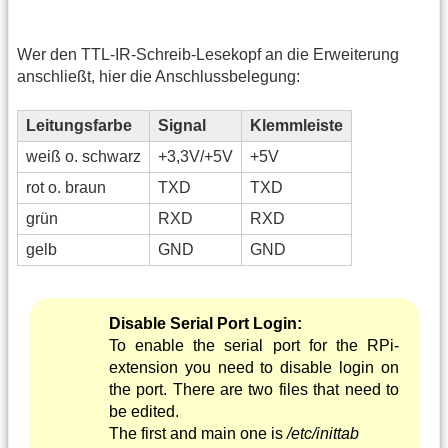
Wer den TTL-IR-Schreib-Lesekopf an die Erweiterung
anschließt, hier die Anschlussbelegung:
Leitungsfarbe
Signal
Klemmleiste
weiß o. schwarz
+3,3V/+5V
+5V
rot o. braun
TXD
TXD
grün
RXD
RXD
gelb
GND
GND
Disable Serial Port Login:
To enable the serial port for the RPi-
extension you need to disable login on
the port. There are two files that need to
be edited.
The first and main one is
/etc/inittab