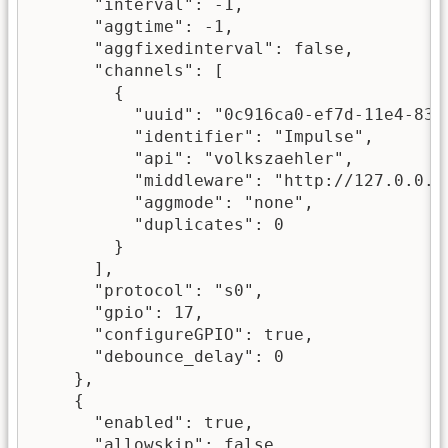
      "interval": -1,

      "aggtime": -1,

      "aggfixedinterval": false,

      "channels": [

        {

          "uuid": "0c916ca0-ef7d-11e4-8365
          "identifier": "Impulse",

          "api": "volkszaehler",

          "middleware": "http://127.0.0.1/
          "aggmode": "none",

          "duplicates": 0

        }

      ],

      "protocol": "s0",

      "gpio": 17,

      "configureGPIO": true,

      "debounce_delay": 0

    },

    {

      "enabled": true,

      "allowskip": false,
