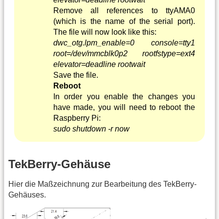
Remove all references to ttyAMA0
(which is the name of the serial port).
The file will now look like this:
dwc_otg.lpm_enable=0 console=tty1
root=/dev/mmcblk0p2 rootfstype=ext4
elevator=deadline rootwait
Save the file.
Reboot
In order you enable the changes you
have made, you will need to reboot the
Raspberry Pi:
sudo shutdown -r now
TekBerry-Gehäuse
Hier die Maßzeichnung zur Bearbeitung des TekBerry-
Gehäuses.