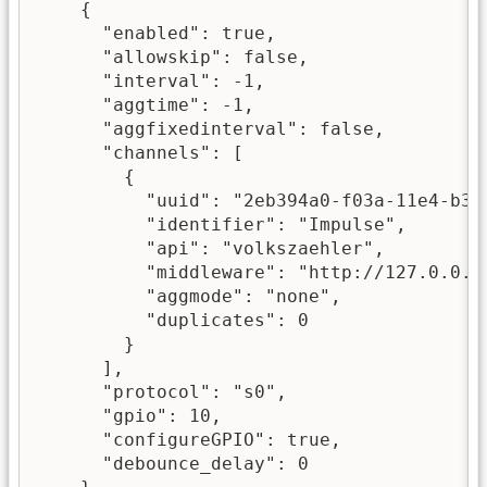
    {

      "enabled": true,

      "allowskip": false,

      "interval": -1,

      "aggtime": -1,

      "aggfixedinterval": false,

      "channels": [

        {

          "uuid": "2eb394a0-f03a-11e4-b392
          "identifier": "Impulse",

          "api": "volkszaehler",

          "middleware": "http://127.0.0.1/
          "aggmode": "none",

          "duplicates": 0

        }

      ],

      "protocol": "s0",

      "gpio": 10,

      "configureGPIO": true,

      "debounce_delay": 0
