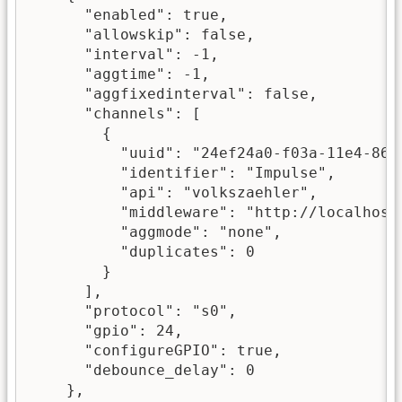
      "enabled": true,

      "allowskip": false,

      "interval": -1,

      "aggtime": -1,

      "aggfixedinterval": false,

      "channels": [

        {

          "uuid": "24ef24a0-f03a-11e4-8653
          "identifier": "Impulse",

          "api": "volkszaehler",

          "middleware": "http://localhost/
          "aggmode": "none",

          "duplicates": 0

        }

      ],

      "protocol": "s0",

      "gpio": 24,

      "configureGPIO": true,

      "debounce_delay": 0

    },
