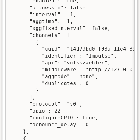
      "enabled": true,

      "allowskip": false,

      "interval": -1,

      "aggtime": -1,

      "aggfixedinterval": false,

      "channels": [

        {

          "uuid": "14d79bd0-f03a-11e4-85e9
          "identifier": "Impulse",

          "api": "volkszaehler",

          "middleware": "http://127.0.0.1/
          "aggmode": "none",

          "duplicates": 0

        }

      ],

      "protocol": "s0",

      "gpio": 22,

      "configureGPIO": true,

      "debounce_delay": 0

    },

    {
