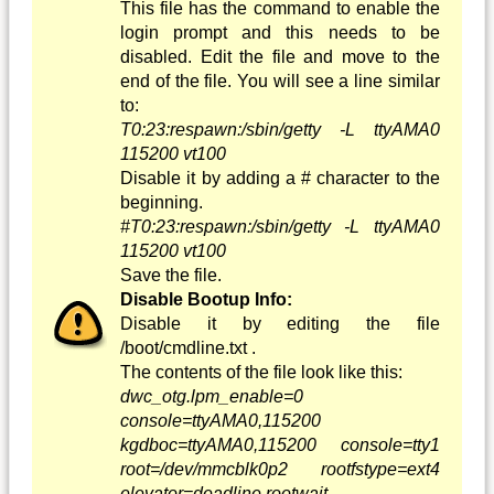
This file has the command to enable the
login prompt and this needs to be
disabled. Edit the file and move to the
end of the file. You will see a line similar
to:
T0:23:respawn:/sbin/getty -L ttyAMA0
115200 vt100
Disable it by adding a # character to the
beginning.
#T0:23:respawn:/sbin/getty -L ttyAMA0
115200 vt100
Save the file.
Disable Bootup Info:
Disable it by editing the file
/boot/cmdline.txt .
The contents of the file look like this:
dwc_otg.lpm_enable=0
console=ttyAMA0,115200
kgdboc=ttyAMA0,115200 console=tty1
root=/dev/mmcblk0p2 rootfstype=ext4
elevator=deadline rootwait