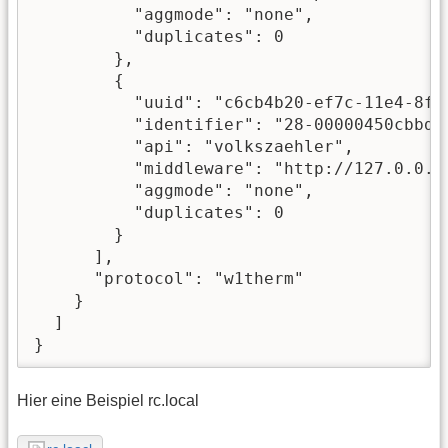
          "aggmode": "none",

          "duplicates": 0

        },

        {

          "uuid": "c6cb4b20-ef7c-11e4-8fd6
          "identifier": "28-00000450cbbd",
          "api": "volkszaehler",

          "middleware": "http://127.0.0.1/
          "aggmode": "none",

          "duplicates": 0

        }

      ],

      "protocol": "w1therm"

    }

  ]

}
Hier eine Beispiel rc.local