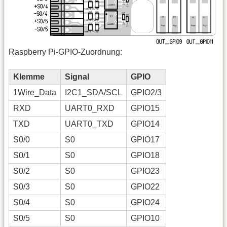
Raspberry Pi-GPIO-Zuordnung:
Klemme
Signal
GPIO
1Wire_Data
I2C1_SDA/SCL
GPIO2/3
RXD
UART0_RXD
GPIO15
TXD
UART0_TXD
GPIO14
S0/0
S0
GPIO17
S0/1
S0
GPIO18
S0/2
S0
GPIO23
S0/3
S0
GPIO22
S0/4
S0
GPIO24
S0/5
S0
GPIO10