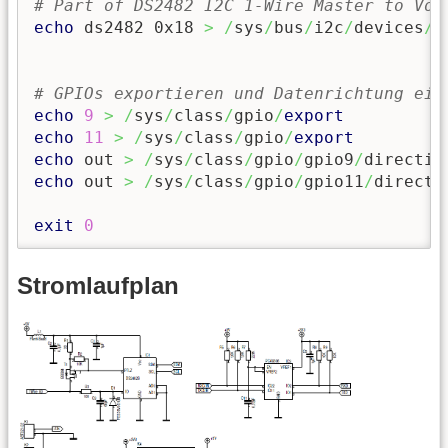
# Part of DS2482 I2C 1-Wire Master to Vol
echo
 ds2482 0x18 
>
/
sys
/
bus
/
i2c
/
devices
/
i
# GPIOs exportieren und Datenrichtung ein
echo
9
>
/
sys
/
class
/
gpio
/
export
echo
11
>
/
sys
/
class
/
gpio
/
export
echo
 out 
>
/
sys
/
class
/
gpio
/
gpio9
/
echo
 out 
>
/
sys
/
class
/
gpio
/
gpio11
/
directio
exit
0
Stromlaufplan