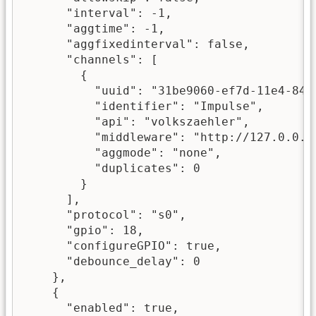
      "interval": -1,

      "aggtime": -1,

      "aggfixedinterval": false,

      "channels": [

        {

          "uuid": "31be9060-ef7d-11e4-845a
          "identifier": "Impulse",

          "api": "volkszaehler",

          "middleware": "http://127.0.0.1/
          "aggmode": "none",

          "duplicates": 0

        }

      ],

      "protocol": "s0",

      "gpio": 18,

      "configureGPIO": true,

      "debounce_delay": 0

    },

    {

      "enabled": true,
