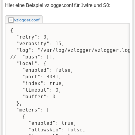
Hier eine Beispiel vzlogger.conf für 1wire und S0:
vzlogger.conf
{

  "retry": 0,

  "verbosity": 15,

  "log": "/var/log/vzlogger/vzlogger.log",
//  "push": [],

  "local": {

    "enabled": false,

    "port": 8081,

    "index": true,

    "timeout": 0,

    "buffer": 0

  },

  "meters": [

    {

      "enabled": true,

      "allowskip": false,
