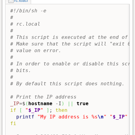
rc.loacl
#!/bin/sh -e
#
# rc.local
#
# This script is executed at the end of e
# Make sure that the script will "exit 0"
# value on error.
#
# In order to enable or disable this scri
# bits.
#
# By default this script does nothing.
# Print the IP address
_IP
=$
(
hostname
 -I
)
||
true
if
[
"
$_IP
"
]
; 
then
printf
"My IP address is %s
\n
"
"
$_IP
"
fi