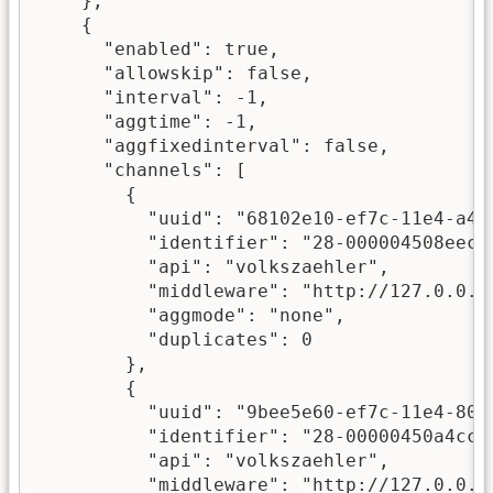
    },

    {

      "enabled": true,

      "allowskip": false,

      "interval": -1,

      "aggtime": -1,

      "aggfixedinterval": false,

      "channels": [

        {

          "uuid": "68102e10-ef7c-11e4-a495
          "identifier": "28-000004508eec",
          "api": "volkszaehler",

          "middleware": "http://127.0.0.1/
          "aggmode": "none",

          "duplicates": 0

        },

        {

          "uuid": "9bee5e60-ef7c-11e4-80af
          "identifier": "28-00000450a4cc",
          "api": "volkszaehler",

          "middleware": "http://127.0.0.1/