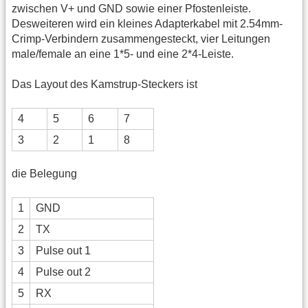
zwischen V+ und GND sowie einer Pfostenleiste.
Desweiteren wird ein kleines Adapterkabel mit 2.54mm-
Crimp-Verbindern zusammengesteckt, vier Leitungen
male/female an eine 1*5- und eine 2*4-Leiste.
Das Layout des Kamstrup-Steckers ist
4
5
6
7
3
2
1
8
die Belegung
1
GND
2
TX
3
Pulse out 1
4
Pulse out 2
5
RX