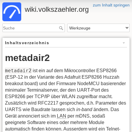
zum Inhalt springen
wiki.volkszaehler.org
Inhaltsverzeichnis
metadair2
metadair2
ist ein auf dem Mikrocontroller ESP8266
(ESP-12 in der Variante des Adafruit ESP8266 Huzzah
breakout board) und der Firmware NodeMCU basierender
minimaler Terminalserver, der den UART-Port des
ESP8266 per TCP/IP über WLAN zugreifbar macht.
Zusätzlich wird RFC2217 gesprochen, d.h. Parameter des
UARTS wie Baudrate lassen sich
in-band
ändern. Das
Gerät annonciert sich im
LAN
per mDNS, sodaß
geeignete Software eines oder mehrere Module
automatisch finden können. Ausserdem wird ein Telnet-