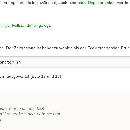
 Kennung kann, falls gewünscht, auch eine
udev-Regel angelegt
werden
m Typ "Füllstände" angelegt
.
fen. Der Zeitabstand ist höher zu wählen als der EcoMeter sendet. Früh
ometer.sh
itern ausgewertet (Byte 17 und 18).
von Proteus per USB
olkszaehler.org uebergeben
r