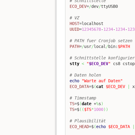
# Schnittstelle
ECO_DEV
=
/
dev
/
ttyUSB0

# VZ
HOST
UUID
=
12345678
-
1234
-
1234
-
123
# PATH fuer Cronjob setzen
PATH
=
/
usr
/
local
/
bin:
$PATH
# Schnittstelle konfigurier
stty
<
"
$ECO_DEV
"
 cs8 cstop
# Daten holen
echo
"Warte auf Daten"
ECO_DATA
=$
(
cat
$ECO_DEV
|
 x
# Timestamp
TS
=$
(
date
 +
%
s
)
TS
=$
(
(
$TS
*
1000
)
)
# Plausibilität
ECO_HEAD
=$
(
echo
$ECO_DATA
|