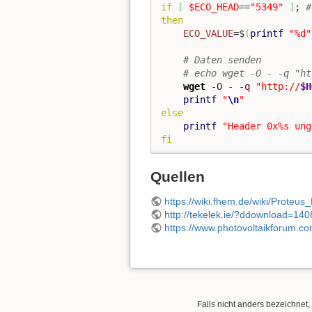
if
[
$ECO_HEAD
==
"5349"
]
; 
#
then
ECO_VALUE
=$
(
printf
"%d"
# Daten senden
# echo wget -O - -q "ht
wget
-O
 - 
-q
"http://
$H
printf
"
\n
"
else
printf
"Header 0x%s ung
fi
Quellen
https://wiki.fhem.de/wiki/Proteu
http://tekelek.ie/?ddownload=140
https://www.photovoltaikforum.c
Falls nicht anders bezeichnet, 