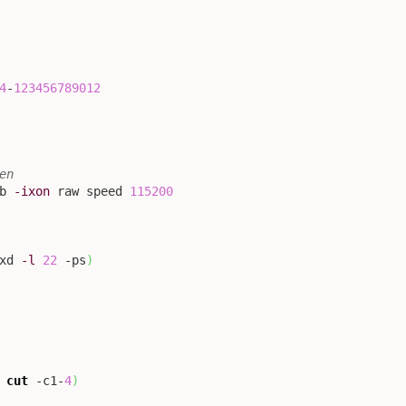
4
-
123456789012
en
b 
-ixon
 raw speed 
115200
xd 
-l
22
 -ps
)
cut
 -c1-
4
)