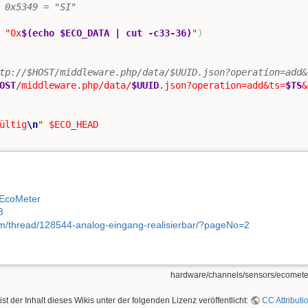
 0x5349 = "SI"
"0x
$(echo $ECO_DATA | cut -c33-36)
"
)
tp://$HOST/middleware.php/data/$UUID.json?operation=add&
OST
/middleware.php/data/
$UUID
.json?operation=add&ts=
$TS
&
ültig
\n
"
$ECO_HEAD
s_EcoMeter
8
om/thread/128544-analog-eingang-realisierbar/?pageNo=2
hardware/channels/sensors/ecometer
ist der Inhalt dieses Wikis unter der folgenden Lizenz veröffentlicht:
CC Attributi