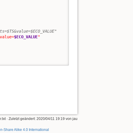
ts=$TS&value=$ECO_VALUE"
value=
$ECO_VALUE
"
.txt
· Zuletzt geändert:
2020/04/11 19:19
von
jau
on-Share Alike 4.0 International