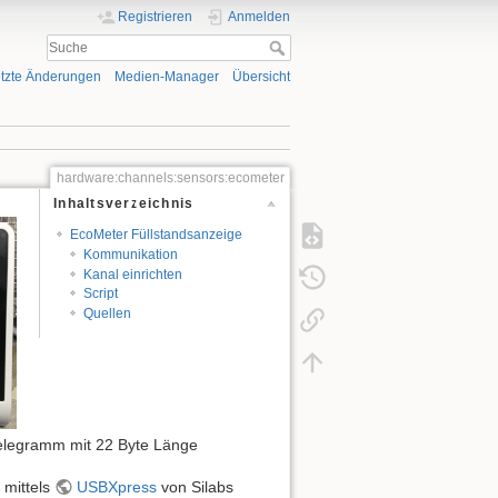
Registrieren
Anmelden
tzte Änderungen
Medien-Manager
Übersicht
hardware:channels:sensors:ecometer
Inhaltsverzeichnis
EcoMeter Füllstandsanzeige
Kommunikation
Kanal einrichten
Script
Quellen
 Telegramm mit 22 Byte Länge
 mittels
USBXpress
von Silabs