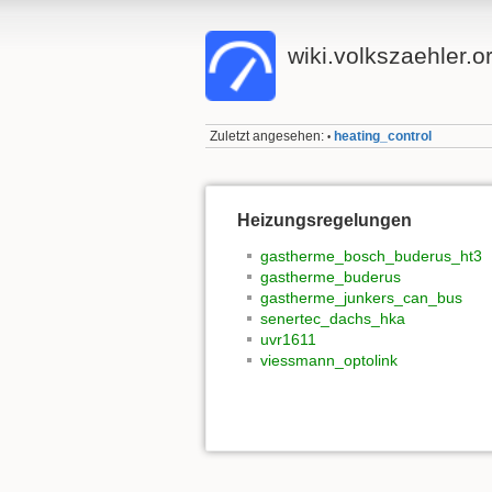
wiki.volkszaehler.o
Zuletzt angesehen:
heating_control
•
Heizungsregelungen
gastherme_bosch_buderus_ht3
gastherme_buderus
gastherme_junkers_can_bus
senertec_dachs_hka
uvr1611
viessmann_optolink