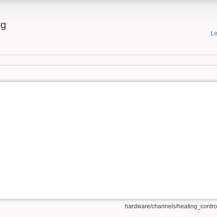
rg
Le
hardware/channels/heating_control