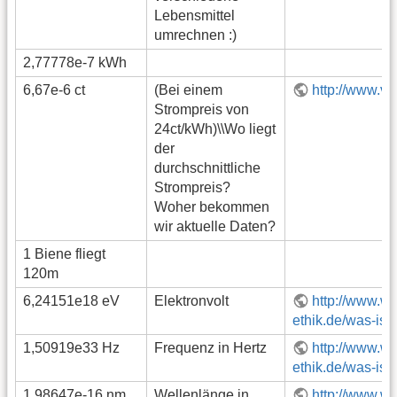
Lebensmittel
umrechnen :)
2,77778e-7 kWh
6,67e-6 ct
(Bei einem
http://www.ve
Strompreis von
24ct/kWh)\\Wo liegt
der
durchschnittliche
Strompreis?
Woher bekommen
wir aktuelle Daten?
1 Biene fliegt
120m
6,24151e18 eV
Elektronvolt
http://www.wi
ethik.de/was-ist
1,50919e33 Hz
Frequenz in Hertz
http://www.wi
ethik.de/was-ist
1,98647e-16 nm
Wellenlänge in
http://www.wi