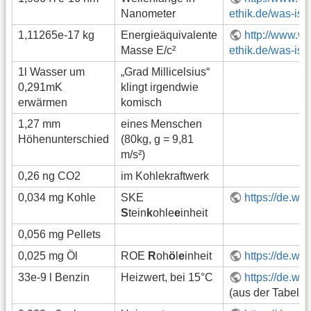
Nanometer
ethik.de/was-ist
1,11265e-17 kg
Energieäquivalente
http://www.wi
Masse E/c²
ethik.de/was-ist
1l Wasser um
„Grad Millicelsius“
0,291mK
klingt irgendwie
erwärmen
komisch
1,27 mm
eines Menschen
Höhenunterschied
(80kg, g = 9,81
m/s²)
0,26 ng CO2
im Kohlekraftwerk
0,034 mg Kohle
SKE
https://de.wi
S
tein
k
ohle
e
inheit
0,056 mg Pellets
0,025 mg Öl
ROE
R
oh
ö
l
e
inheit
https://de.wi
33e-9 l Benzin
Heizwert, bei 15°C
https://de.wi
(aus der Tabelle 