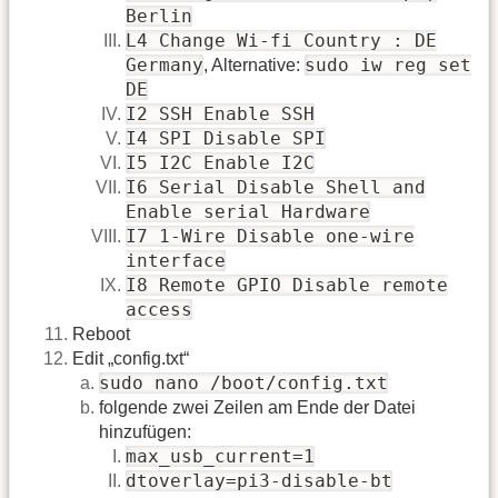
Berlin
L4 Change Wi-fi Country : DE
Germany
sudo iw reg set
, Alternative:
DE
I2 SSH Enable SSH
I4 SPI Disable SPI
I5 I2C Enable I2C
I6 Serial Disable Shell and
Enable serial Hardware
I7 1-Wire Disable one-wire
interface
I8 Remote GPIO Disable remote
access
Reboot
Edit „config.txt“
sudo nano /boot/config.txt
folgende zwei Zeilen am Ende der Datei
hinzufügen:
max_usb_current=1
dtoverlay=pi3-disable-bt