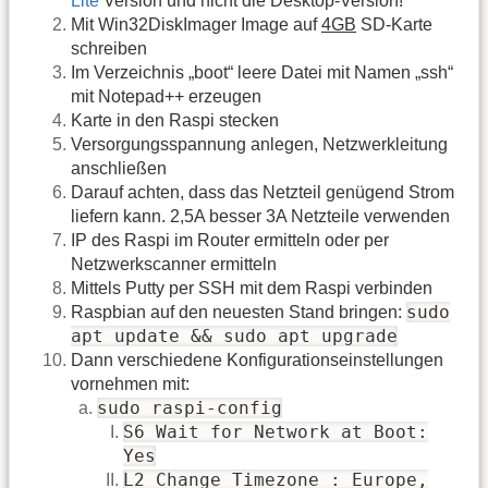
Lite
Version und nicht die Desktop-Version!
Mit Win32DiskImager Image auf
4GB
SD-Karte
schreiben
Im Verzeichnis „boot“ leere Datei mit Namen „ssh“
mit Notepad++ erzeugen
Karte in den Raspi stecken
Versorgungsspannung anlegen, Netzwerkleitung
anschließen
Darauf achten, dass das Netzteil genügend Strom
liefern kann. 2,5A besser 3A Netzteile verwenden
IP des Raspi im Router ermitteln oder per
Netzwerkscanner ermitteln
Mittels Putty per SSH mit dem Raspi verbinden
sudo
Raspbian auf den neuesten Stand bringen:
apt update && sudo apt upgrade
Dann verschiedene Konfigurationseinstellungen
vornehmen mit:
sudo raspi-config
S6 Wait for Network at Boot:
Yes
L2 Change Timezone : Europe,