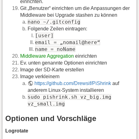
einrichten.
Git „Benutzer“ einrichten um die Anpassungen der
Middleware bei Upgrade stashen zu können
nano ~/.gitconfig
Folgende Zeilen eintragen:
[user]
email = „nomail@here“
name = noName
Middleware Aggregation
einrichten
Ev. unten genannte Optionen einrichten
Image der SD-Karte erstellen
Image verkleinern
https://github.com/Drewsif/PiShrink
auf
anderem Linux-System installieren
sudo pishrink.sh vz_big.img
vz_small.img
Optionen und Vorschläge
Logrotate