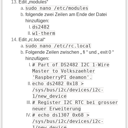
Edit „modules“
sudo nano /etc/modules
folgende zwei Zeilen am Ende der Datei
hinzufügen:
ds2482
w1-therm
Edit „rc.local“
sudo nano /etc/rc.local
Folgende Zeilen zwischen „ fi “ und „ exit 0 “
hinzufügen:
# Part of DS2482 I2C 1-Wire
Master to Volkszaehler
'RaspberryPI deamon'.
echo ds2482 0x18 >
/sys/bus/i2c/devices/i2c-
1/new_device
# Register I2C RTC bei grosser
neuer Erweiterung
# echo ds1307 0x68 >
/sys/bus/i2c/devices/i2c-
1/new_device