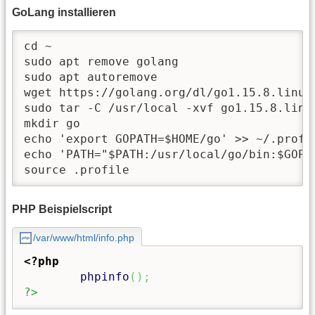
GoLang installieren
cd ~

sudo apt remove golang

sudo apt autoremove

wget https://golang.org/dl/go1.15.8.linux-
sudo tar -C /usr/local -xvf go1.15.8.linux
mkdir go

echo 'export GOPATH=$HOME/go' >> ~/.profil
echo 'PATH="$PATH:/usr/local/go/bin:$GOPAT
source .profile
PHP Beispielscript
/var/www/html/info.php
<?php
phpinfo
(
)
;
?>