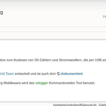
rg
Le
latine zum Auslesen von S0-Zählern und Stromwandlern, die per USB a
rid Team
entwickelt und ist auch dort
dokumentiert
.
org Middleware wird das
vzlogger
Kommandozeilen Tool benutzt.
hardware/controllers/fluksousb.txt
· Zulet