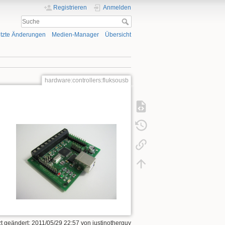
Registrieren
Anmelden
tzte Änderungen
Medien-Manager
Übersicht
hardware:controllers:fluksousb
n
zt geändert:
2011/05/29 22:57
von
justinotherguy