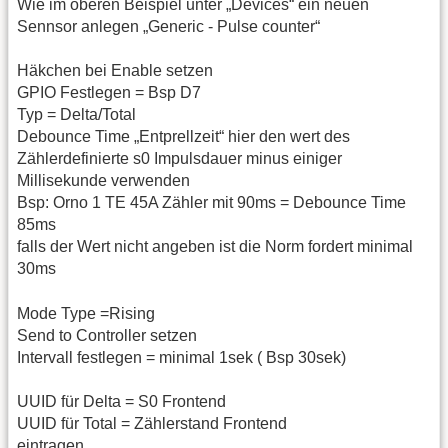
Wie im oberen Beispiel unter „Devices“ ein neuen
Sennsor anlegen „Generic - Pulse counter“
Häkchen bei Enable setzen
GPIO Festlegen = Bsp D7
Typ = Delta/Total
Debounce Time „Entprellzeit“ hier den wert des
Zählerdefinierte s0 Impulsdauer minus einiger
Millisekunde verwenden
Bsp: Orno 1 TE 45A Zähler mit 90ms = Debounce Time
85ms
falls der Wert nicht angeben ist die Norm fordert minimal
30ms
Mode Type =Rising
Send to Controller setzen
Intervall festlegen = minimal 1sek ( Bsp 30sek)
UUID für Delta = S0 Frontend
UUID für Total = Zählerstand Frontend
eintragen