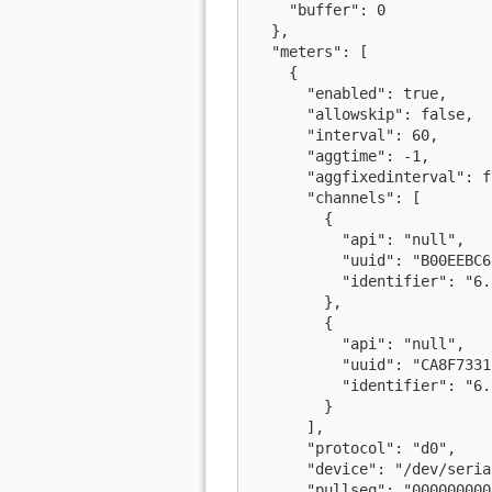
    "buffer": 0

  },

  "meters": [

    {

      "enabled": true,

      "allowskip": false,

      "interval": 60,

      "aggtime": -1,

      "aggfixedinterval": f
      "channels": [

        {

          "api": "null",

          "uuid": "B00EEBC6
          "identifier": "6.
        },

        {

          "api": "null",

          "uuid": "CA8F7331
          "identifier": "6.
        }

      ],

      "protocol": "d0",

      "device": "/dev/seria
      "pullseq": "000000000