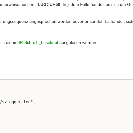
ssanterweise auch mit
LUG
C
UH50
. In jedem Falle handelt es sich um G
lisierungssequenz angesprochen werden bevor er sendet. Es handelt sic
 mit einem
IR-Schreib_Lesekopf
ausgelesen werden.
/vzlogger.log",
