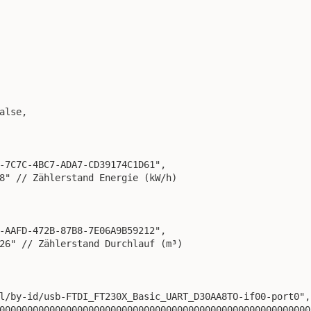
alse,

-7C7C-4BC7-ADA7-CD39174C1D61",

8" // Zählerstand Energie (kW/h)

-AAFD-472B-87B8-7E06A9B59212",

26" // Zählerstand Durchlauf (m³)

l/by-id/usb-FTDI_FT230X_Basic_UART_D30AA8TO-if00-port0",

00000000000000000000000000000000000000000000000000000000