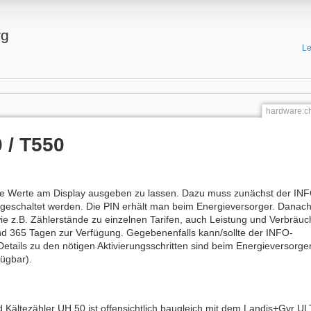
rg
Le
hardware:c
 / T550
dene Werte am Display ausgeben zu lassen. Dazu muss zunächst der IN
reigeschaltet werden. Die PIN erhält man beim Energieversorger. Danac
e z.B. Zählerstände zu einzelnen Tarifen, auch Leistung und Verbräuc
nd 365 Tagen zur Verfügung. Gegebenenfalls kann/sollte der INFO-
etails zu den nötigen Aktivierungsschritten sind beim Energieversor
fügbar).
 Kältezähler UH 50 ist offensichtlich baugleich mit dem Landis+Gyr