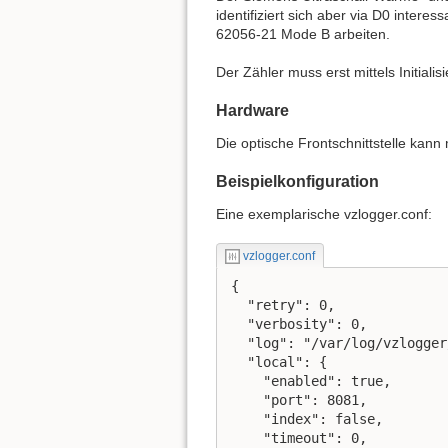
identifiziert sich aber via D0 intere
62056-21 Mode B arbeiten.
Der Zähler muss erst mittels Initia
Hardware
Die optische Frontschnittstelle kann
Beispielkonfiguration
Eine exemplarische vzlogger.conf:
vzlogger.conf
{

  "retry": 0,

  "verbosity": 0,

  "log": "/var/log/vzlogger
  "local": {

    "enabled": true,

    "port": 8081,

    "index": false,

    "timeout": 0,
