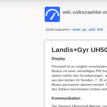
wiki.volkszaehler.o
Zuletzt angesehen:
landis_gyr_uh50_t550
•
Landis+Gyr UH50
Display
Prinzipiell ist es möglich verschie
Modus mit einer vierstelligen PIN f
stehen außer den Grundanzeigen, wi
aus den letzten 24 Stunden, 7, 30 u
Modus permanent aktiviert werden. D
des Zählers beschrieben (online ver
Kommunikation
Der Siemens Ultraschall-Wärme- und