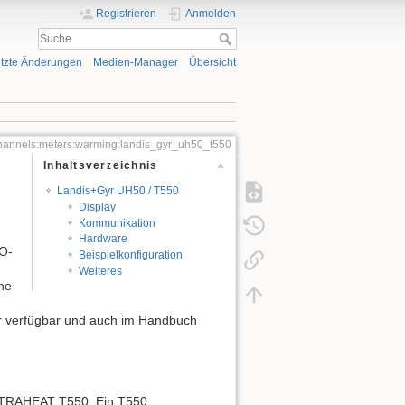
Registrieren
Anmelden
tzte Änderungen
Medien-Manager
Übersicht
hannels:meters:warming:landis_gyr_uh50_t550
Inhaltsverzeichnis
Landis+Gyr UH50 / T550
Display
Kommunikation
Hardware
FO-
Beispielkonfiguration
h
Weiteres
he
ger verfügbar und auch im Handbuch
 ULTRAHEAT T550. Ein T550