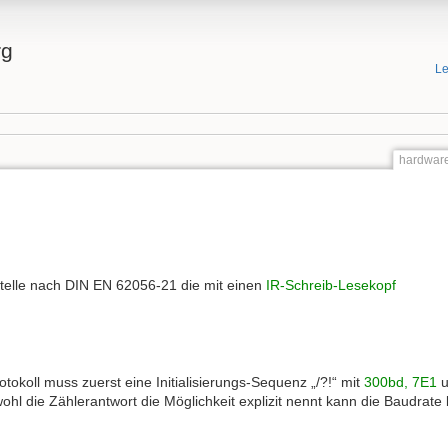
rg
Le
hardware
stelle nach DIN EN 62056-21 die mit einen
IR-Schreib-Lesekopf
tokoll muss zuerst eine Initialisierungs-Sequenz „/?!“ mit
300bd, 7E1
u
l die Zählerantwort die Möglichkeit explizit nennt kann die Baudrate 