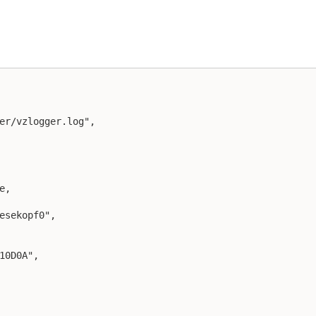
er/vzlogger.log",

,

esekopf0",

10D0A",

   
