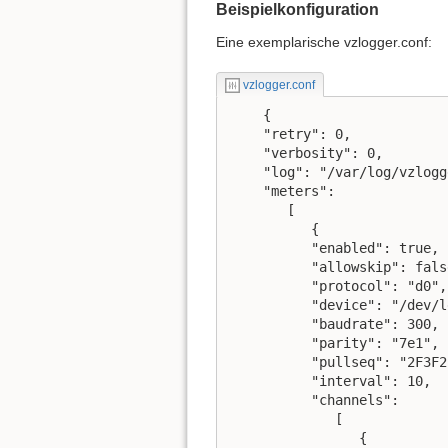
Beispielkonfiguration
Eine exemplarische vzlogger.conf:
vzlogger.conf
    {

    "retry": 0,

    "verbosity": 0,

    "log": "/var/log/vzlogg
    "meters":

       [

          {

          "enabled": true,

          "allowskip": false
          "protocol": "d0",

          "device": "/dev/l
          "baudrate": 300,

          "parity": "7e1",

          "pullseq": "2F3F2
          "interval": 10,   
          "channels":

             [

                {
