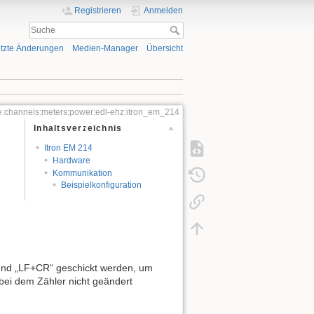
Registrieren
Anmelden
tzte Änderungen
Medien-Manager
Übersicht
:channels:meters:power:edl-ehz:itron_em_214
Inhaltsverzeichnis
Itron EM 214
Hardware
Kommunikation
Beispielkonfiguration
nd „LF+CR“ geschickt werden, um
bei dem Zähler nicht geändert