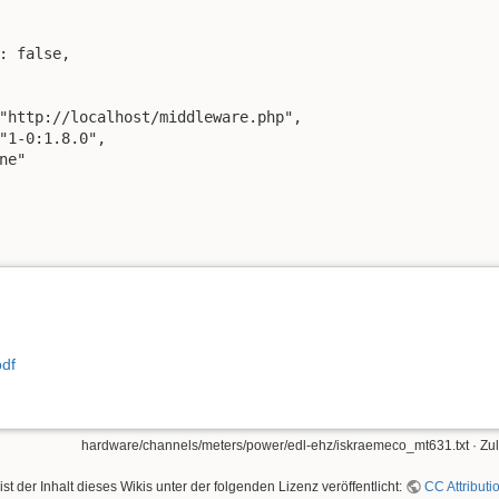
"http://localhost/middleware.php",

"1-0:1.8.0",

e"

df
hardware/channels/meters/power/edl-ehz/iskraemeco_mt631.txt
· Zu
ist der Inhalt dieses Wikis unter der folgenden Lizenz veröffentlicht:
CC Attributi