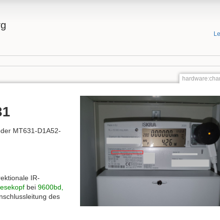
rg
Le
hardware:cha
31
oder MT631-D1A52-
ektionale IR-
Lesekopf
bei
9600bd,
schlussleitung des