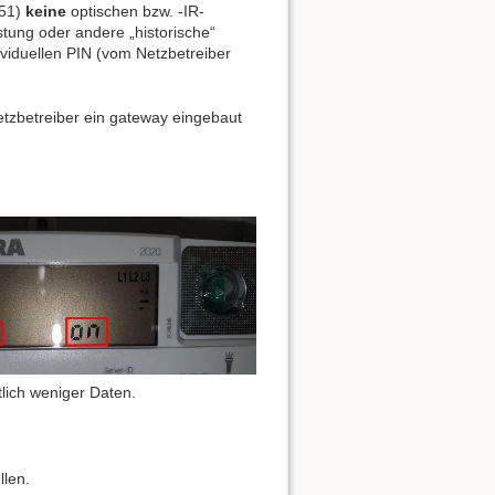
A51)
keine
optischen bzw. -IR-
stung oder andere „historische“
ividuellen PIN (vom Netzbetreiber
etzbetreiber ein gateway eingebaut
tlich weniger Daten.
llen.