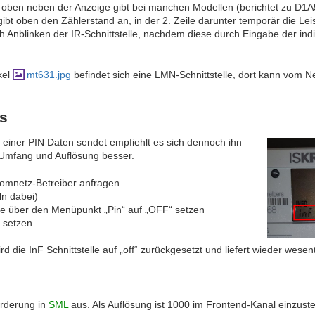
s oben neben der Anzeige gibt bei manchen Modellen (berichtet zu D1
gibt oben den Zählerstand an, in der 2. Zeile darunter temporär die Lei
ch Anblinken der IR-Schnittstelle, nachdem diese durch Eingabe der ind
kel
mt631.jpg
befindet sich eine LMN-Schnittstelle, dort kann vom N
rs
einer PIN Daten sendet empfiehlt es sich dennoch ihn
 Umfang und Auflösung besser.
romnetz-Betreiber anfragen
ln dabei)
age über den Menüpunkt „Pin“ auf „OFF“ setzen
 setzen
 die InF Schnittstelle auf „off“ zurückgesetzt und liefert wieder wesen
orderung in
SML
aus. Als Auflösung ist 1000 im Frontend-Kanal einzuste