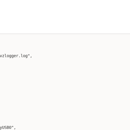
vzlogger.log",

yUSB0",
