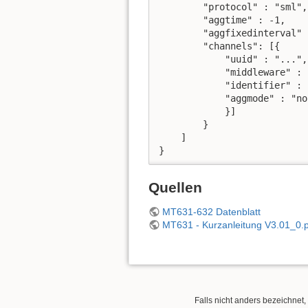
        "protocol" : "sml",

	"aggtime" : -1,

	"aggfixedinterval" : false,

        "channels": [{

            "uuid" : "...",

            "middleware" : 
            "identifier" : 
            "aggmode" : "non
            }]

        }

    ]

}
Quellen
MT631-632 Datenblatt
MT631 - Kurzanleitung V3.01_0.p
Falls nicht anders bezeichnet, 