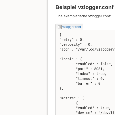
Beispiel vzlogger.conf
Eine exemplarische vzlogger.conf:
vzlogger.conf
{

"retry" : 0,

"verbosity" : 0,

"log" : "/var/log/vzlogger/
"local" : {

	"enabled" : false,

	"port" : 8081,

	"index" : true,

	"timeout" : 0,

	"buffer" : 0

},

"meters" : [

        {

        "enabled" : true,

        "device" : "/dev/tt