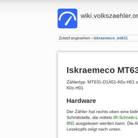
wiki.volkszaehler.o
Zuletzt angesehen:
iskraemeco_mt631
•
Iskraemeco MT6
Zählertyp: MT631-D1A51-K0z-H01 
K0z-H01
Hardware
Der Zähler hat rechts oben eine bidir
Schnittstelle, die mittels
IR-Schreib-
8N1
ausgelesen werden kann. Die An
Lesekopfs zeigt nach unten.