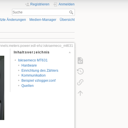
Registrieren
Anmelden
tzte Änderungen
Medien-Manager
Übersicht
nnels:meters:power:edl-ehz:iskraemeco_mt631
Inhaltsverzeichnis
Iskraemeco MT631
Hardware
Einrichtung des Zählers
Kommunikation
Beispiel vzlogger.conf
Quellen